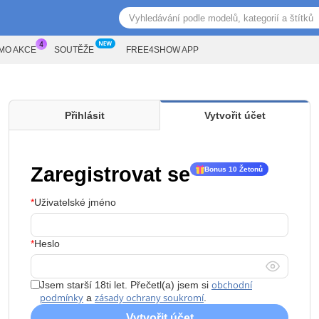
MO AKCE
SOUTĚŽE
FREE4SHOW APP
Přihlásit
Vytvořit účet
Zaregistrovat se
Bonus 10 Žetonů
Uživatelské jméno
Heslo
obchodní
Jsem starší 18ti let. Přečetl(a) jsem si
podmínky
zásady ochrany soukromí
a
.
Vytvořit účet