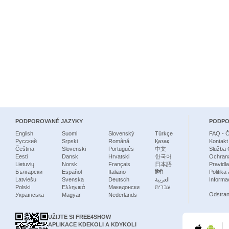
PODPOROVANÉ JAZYKY
PODP
English
Suomi
Slovenský
Türkçe
FAQ - Č
Русский
Srpski
Română
Қазақ
Kontakt
Čeština
Slovenski
Português
中文
Služba 
Eesti
Dansk
Hrvatski
한국어
Ochrana
Lietuvių
Norsk
Français
日本語
Pravidl
Български
Español
Italiano
हिंदी
Politika
Latviešu
Svenska
Deutsch
العربية
Informa
Polski
Ελληνικά
Македонски
עברית
Odstran
Українська
Magyar
Nederlands
UŽIJTE SI FREE4SHOW
APLIKACE KDEKOLI A KDYKOLI