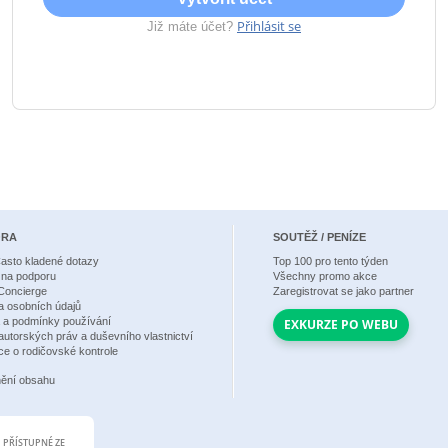
Přihlásit se
Již máte účet?
ORA
SOUTĚŽ / PENÍZE
asto kladené dotazy
Top
100
pro tento týden
 na podporu
Všechny promo akce
Concierge
Zaregistrovat se jako partner
 osobních údajů
a a podmínky používání
EXKURZE PO WEBU
 autorských práv a duševního vlastnictví
ce o rodičovské kontrole
ění obsahu
PŘÍSTUPNÉ ZE